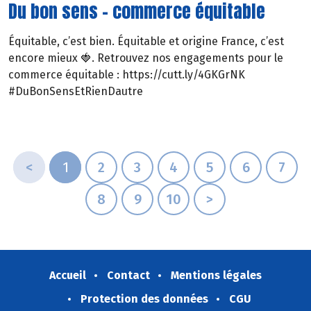
Du bon sens - commerce équitable
Équitable, c’est bien. Équitable et origine France, c’est
encore mieux 🍓. Retrouvez nos engagements pour le
commerce équitable : https://cutt.ly/4GKGrNK
#DuBonSensEtRienDautre
<
1
2
3
4
5
6
7
8
9
10
>
Accueil
Contact
Mentions légales
Protection des données
CGU