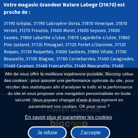
Votre magasin Grandeur Nature Labege (31670) est
proche de :
31190 Grépiac, 31190 Labruyère-Dorsa, 31810 Venerque, 31810
Vernet, 31270 Frouzins, 31600 Muret, 31600 Seysses, 31600
Eaunes, 31860 Labarthe s/Lèze, 31870 Lagardelle s/Lèze, 31860
Pins-Justaret, 31120 Pinsaguel, 31120 Portet s/Garonne, 31120
Roques, 31120 Roquettes, 31600 Saubens, 31860 Villate, 31700
Beauzelle, 31700 Blagnac, 31700 Cornebarrieu, 31460 Caragoudes,
31460 Caraman, 31460 Francarville, 31460 Mascarville, 31460
Maureville, 31460 Mourvilles-Basses, 31460 Prunet, 31460
Afin de vous offrir la meilleure expérience possible, Biocoop utilise
Saussens, 31460 Ségreville, 31320 Aureville
des cookies : pour assurer une performance optimale du site, pour
récolter des statistiques afin d'analyser le trafic et la performance
du site et vous proposer une navigation personnalisée en toute
sécurité. Vous pouvez changer d'avis à tout moment en
Biocoop.fr
Le réseau Biocoop
paramétrant vos cookies. OK pour vous ?
Copyright Biocoop 2026
En savoir plus et paramétrer les cookies
Je refuse
J'accepte