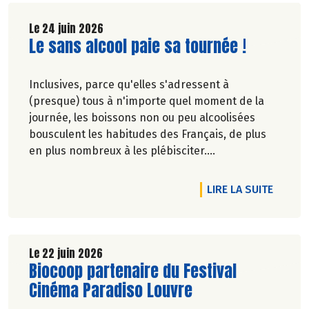
Le 24 juin 2026
Lire la suite de l'article
Le sans alcool paie sa tournée !
Inclusives, parce qu'elles s'adressent à
(presque) tous à n'importe quel moment de la
journée, les boissons non ou peu alcoolisées
bousculent les habitudes des Français, de plus
en plus nombreux à les plébisciter.
Marie-Pierre Chavel.
DE L'A
LIRE LA SUITE
Le 22 juin 2026
Lire la suite de l'article
Biocoop partenaire du Festival
Cinéma Paradiso Louvre