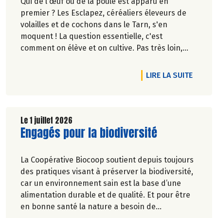
Qui de l'œuf ou de la poule est apparu en
premier ? Les Esclapez, céréaliers éleveurs de
volailles et de cochons dans le Tarn, s'en
moquent ! La question essentielle, c'est
comment on élève et on cultive. Pas très loin,
dans les vergers de la Ferme du Rouge-Gorge, on
est en phase. Comme dans les 19 magasins
DE L'A
LIRE LA SUITE
Biocoop du Grand Toulouse. Ceux-là et d'autres
producteurs jouent collectif pour développer et
structurer une agriculture bio paysanne sur leur
territoire. Nous y étions à la fin de l'hiver. Suivez-
Le 1 juillet 2026
Lire la suite de l'article
Engagés pour la biodiversité
nous.
Pascale Solana.
La Coopérative Biocoop soutient depuis toujours
des pratiques visant à préserver la biodiversité,
car un environnement sain est la base d’une
alimentation durable et de qualité. Et pour être
en bonne santé la nature a besoin de