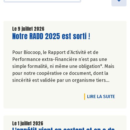
Le 9 juillet 2026
Lire la suite de l'article
Notre RADD 2025 est sorti !
Pour Biocoop, le Rapport d’Activité et de
Performance extra-Financière n’est pas une
simple formalité, ni même une obligation*. Mais
pour notre coopérative ce document, dont la
sincérité est validée par un organisme tiers
indépendant, est un acte de transparence vis-à-
vis de l'ensemble de nos parties prenantes
DE L'A
LIRE LA SUITE
(Paysan.ne.s Associé.e.s, magasins...) et de nos
clients. Il contient un condensé des avancées
réalisées par Biocoop dans l’objectif de rendre
accessible et désirable une bio exigeante.
Le 1 juillet 2026