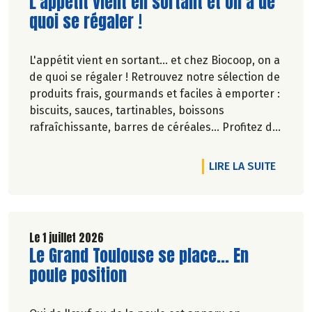
Lire la suite de l'article
L'appétit vient en sortant et on a de
quoi se régaler !
L'appétit vient en sortant... et chez Biocoop, on a
de quoi se régaler ! Retrouvez notre sélection de
produits frais, gourmands et faciles à emporter :
biscuits, sauces, tartinables, boissons
rafraîchissante, barres de céréales... Profitez de
20%* de remise sur une sélection de produits du
2 juillet au 12 août 2026 inclus.
DE L'A
LIRE LA SUITE
Le 1 juillet 2026
Lire la suite de l'article
Le Grand Toulouse se place... En
poule position