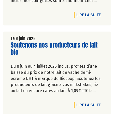
inclus, nos courgettes sont à l’honneur chez
Biocoop. Retrouvez tous nos engagements sur
notre site.
DE L'A
LIRE LA SUITE
Le 8 juin 2026
Lire la suite de l'article
Soutenons nos producteurs de lait
bio
Du 8 juin au 4 juillet 2026 inclus, profitez d’une
baisse du prix de notre lait de vache demi-
écrémé UHT à marque de Biocoop. Soutenez les
producteurs de lait grâce à vos milkshakes, riz
au lait ou encore cafés au lait. À 1,09€ TTC la
brique de lait d’1l, ça va en faire des crêpes !
DE L'A
LIRE LA SUITE