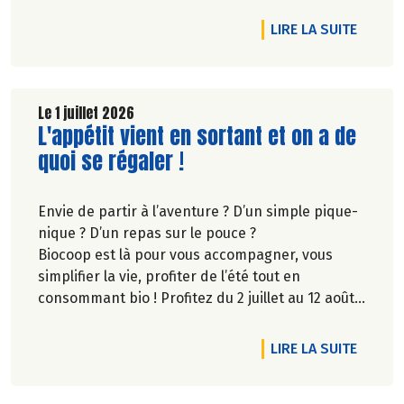
biodiversité.
DE L'A
LIRE LA SUITE
Le 1 juillet 2026
Lire la suite de l'article
L'appétit vient en sortant et on a de
quoi se régaler !
Envie de partir à l’aventure ? D’un simple pique-
nique ? D’un repas sur le pouce ?
Biocoop est là pour vous accompagner, vous
simplifier la vie, profiter de l’été tout en
consommant bio ! Profitez du 2 juillet au 12 août
inclus, jusqu'à -20% sur une sélection de
produits.
DE L'A
LIRE LA SUITE