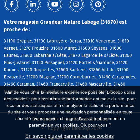
Votre magasin Grandeur Nature Labege (31670) est
proche de :
31190 Grépiac, 31190 Labruyère-Dorsa, 31810 Venerque, 31810
Vernet, 31270 Frouzins, 31600 Muret, 31600 Seysses, 31600
Eaunes, 31860 Labarthe s/Lèze, 31870 Lagardelle s/Lèze, 31860
Pins-Justaret, 31120 Pinsaguel, 31120 Portet s/Garonne, 31120
Roques, 31120 Roquettes, 31600 Saubens, 31860 Villate, 31700
Beauzelle, 31700 Blagnac, 31700 Cornebarrieu, 31460 Caragoudes,
31460 Caraman, 31460 Francarville, 31460 Mascarville, 31460
Maureville, 31460 Mourvilles-Basses, 31460 Prunet, 31460
Afin de vous offrir la meilleure expérience possible, Biocoop utilise
Saussens, 31460 Ségreville, 31320 Aureville
des cookies : pour assurer une performance optimale du site, pour
récolter des statistiques afin d'analyser le trafic et la performance
du site et vous proposer une navigation personnalisée en toute
sécurité. Vous pouvez changer d'avis à tout moment en
Biocoop.fr
Le réseau Biocoop
paramétrant vos cookies. OK pour vous ?
Copyright Biocoop 2026
En savoir plus et paramétrer les cookies