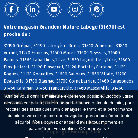
Votre magasin Grandeur Nature Labege (31670) est
proche de :
31190 Grépiac, 31190 Labruyère-Dorsa, 31810 Venerque, 31810
Vernet, 31270 Frouzins, 31600 Muret, 31600 Seysses, 31600
Eaunes, 31860 Labarthe s/Lèze, 31870 Lagardelle s/Lèze, 31860
Pins-Justaret, 31120 Pinsaguel, 31120 Portet s/Garonne, 31120
Roques, 31120 Roquettes, 31600 Saubens, 31860 Villate, 31700
Beauzelle, 31700 Blagnac, 31700 Cornebarrieu, 31460 Caragoudes,
31460 Caraman, 31460 Francarville, 31460 Mascarville, 31460
Maureville, 31460 Mourvilles-Basses, 31460 Prunet, 31460
Afin de vous offrir la meilleure expérience possible, Biocoop utilise
Saussens, 31460 Ségreville, 31320 Aureville
des cookies : pour assurer une performance optimale du site, pour
récolter des statistiques afin d'analyser le trafic et la performance
du site et vous proposer une navigation personnalisée en toute
sécurité. Vous pouvez changer d'avis à tout moment en
Biocoop.fr
Le réseau Biocoop
paramétrant vos cookies. OK pour vous ?
Copyright Biocoop 2026