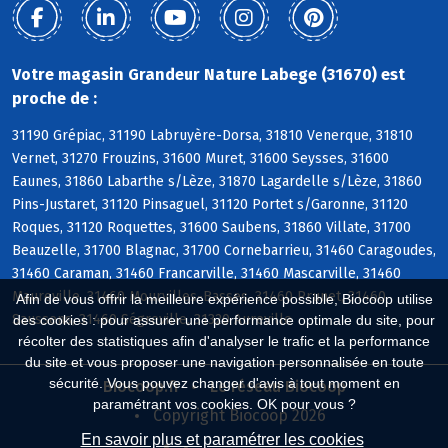
Votre magasin Grandeur Nature Labege (31670) est
proche de :
31190 Grépiac, 31190 Labruyère-Dorsa, 31810 Venerque, 31810
Vernet, 31270 Frouzins, 31600 Muret, 31600 Seysses, 31600
Eaunes, 31860 Labarthe s/Lèze, 31870 Lagardelle s/Lèze, 31860
Pins-Justaret, 31120 Pinsaguel, 31120 Portet s/Garonne, 31120
Roques, 31120 Roquettes, 31600 Saubens, 31860 Villate, 31700
Beauzelle, 31700 Blagnac, 31700 Cornebarrieu, 31460 Caragoudes,
31460 Caraman, 31460 Francarville, 31460 Mascarville, 31460
Maureville, 31460 Mourvilles-Basses, 31460 Prunet, 31460
Afin de vous offrir la meilleure expérience possible, Biocoop utilise
Saussens, 31460 Ségreville, 31320 Aureville
des cookies : pour assurer une performance optimale du site, pour
récolter des statistiques afin d'analyser le trafic et la performance
du site et vous proposer une navigation personnalisée en toute
sécurité. Vous pouvez changer d'avis à tout moment en
Biocoop.fr
Le réseau Biocoop
paramétrant vos cookies. OK pour vous ?
Copyright Biocoop 2026
En savoir plus et paramétrer les cookies