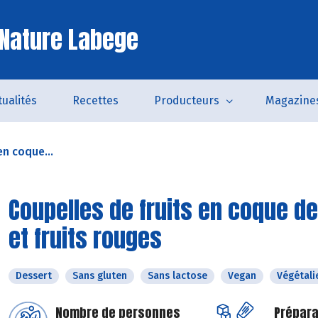
Nature Labege
tualités
Recettes
Producteurs
Magazine
en coque...
Coupelles de fruits en coque de
et fruits rouges
Dessert
Sans gluten
Sans lactose
Vegan
Végétali
Nombre de personnes
Prépara