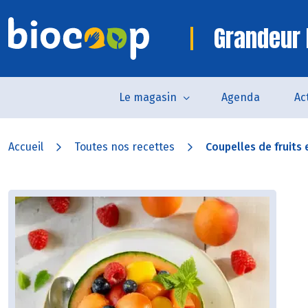
Grandeur 
Le magasin
Agenda
Ac
Accueil
Toutes nos recettes
Coupelles de fruits 