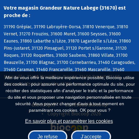
Votre magasin Grandeur Nature Labege (31670) est
proche de :
31190 Grépiac, 31190 Labruyère-Dorsa, 31810 Venerque, 31810
Vernet, 31270 Frouzins, 31600 Muret, 31600 Seysses, 31600
Eaunes, 31860 Labarthe s/Lèze, 31870 Lagardelle s/Lèze, 31860
Pins-Justaret, 31120 Pinsaguel, 31120 Portet s/Garonne, 31120
Roques, 31120 Roquettes, 31600 Saubens, 31860 Villate, 31700
Beauzelle, 31700 Blagnac, 31700 Cornebarrieu, 31460 Caragoudes,
31460 Caraman, 31460 Francarville, 31460 Mascarville, 31460
Maureville, 31460 Mourvilles-Basses, 31460 Prunet, 31460
Afin de vous offrir la meilleure expérience possible, Biocoop utilise
Saussens, 31460 Ségreville, 31320 Aureville
des cookies : pour assurer une performance optimale du site, pour
récolter des statistiques afin d'analyser le trafic et la performance
du site et vous proposer une navigation personnalisée en toute
sécurité. Vous pouvez changer d'avis à tout moment en
Biocoop.fr
Le réseau Biocoop
paramétrant vos cookies. OK pour vous ?
Copyright Biocoop 2026
En savoir plus et paramétrer les cookies
Je refuse
J'accepte