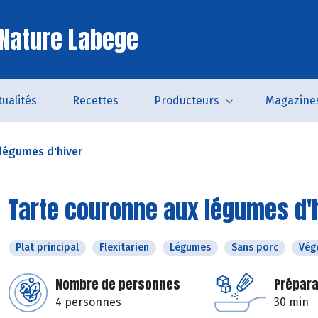
Nature Labege
tualités
Recettes
Producteurs
Magazine
légumes d'hiver
Tarte couronne aux légumes d'
Plat principal
Flexitarien
Légumes
Sans porc
Vég
Nombre de personnes
Prépara
4 personnes
30 min