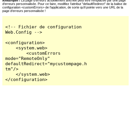
Remarques :
La page d'erreurs actuellement affichée peut être remplacée par une page
d'erreurs personnalisée. Pour ce faire, modifiez l'attribut "defaultRedirect" de la balise de
configuration <customErrors> de l'application, de sorte qu'il pointe vers une URL de la
page d'erreurs personnalisée !
<!-- Fichier de configuration 
Web.Config -->

<configuration>

    <system.web>

        <customErrors 
mode="RemoteOnly" 
defaultRedirect="mycustompage.h
tm"/>

    </system.web>

</configuration>