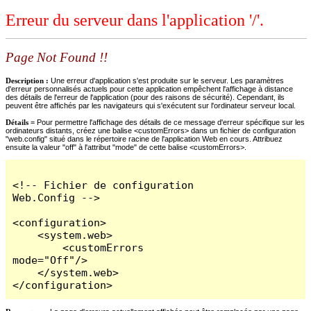
Erreur du serveur dans l'application '/'.
Page Not Found !!
Description :
Une erreur d'application s'est produite sur le serveur. Les paramètres
d'erreur personnalisés actuels pour cette application empêchent l'affichage à distance
des détails de l'erreur de l'application (pour des raisons de sécurité). Cependant, ils
peuvent être affichés par les navigateurs qui s'exécutent sur l'ordinateur serveur local.
Détails =
Pour permettre l'affichage des détails de ce message d'erreur spécifique sur les
ordinateurs distants, créez une balise <customErrors> dans un fichier de configuration
"web.config" situé dans le répertoire racine de l'application Web en cours. Attribuez
ensuite la valeur "off" à l'attribut "mode" de cette balise <customErrors>.
<!-- Fichier de configuration 
Web.Config -->

<configuration>

    <system.web>

        <customErrors 
mode="Off"/>

    </system.web>

</configuration>