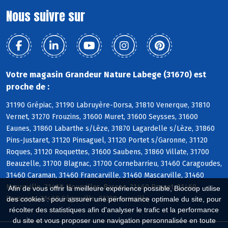
Nous suivre sur
Votre magasin Grandeur Nature Labege (31670) est
proche de :
31190 Grépiac, 31190 Labruyère-Dorsa, 31810 Venerque, 31810
Vernet, 31270 Frouzins, 31600 Muret, 31600 Seysses, 31600
Eaunes, 31860 Labarthe s/Lèze, 31870 Lagardelle s/Lèze, 31860
Pins-Justaret, 31120 Pinsaguel, 31120 Portet s/Garonne, 31120
Roques, 31120 Roquettes, 31600 Saubens, 31860 Villate, 31700
Beauzelle, 31700 Blagnac, 31700 Cornebarrieu, 31460 Caragoudes,
31460 Caraman, 31460 Francarville, 31460 Mascarville, 31460
Maureville, 31460 Mourvilles-Basses, 31460 Prunet, 31460
Afin de vous offrir la meilleure expérience possible, Biocoop utilise
Saussens, 31460 Ségreville, 31320 Aureville
des cookies : pour assurer une performance optimale du site, pour
récolter des statistiques afin d'analyser le trafic et la performance
du site et vous proposer une navigation personnalisée en toute