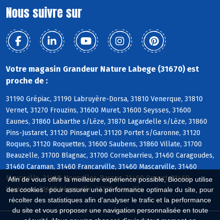
Nous suivre sur
Votre magasin Grandeur Nature Labege (31670) est
proche de :
31190 Grépiac, 31190 Labruyère-Dorsa, 31810 Venerque, 31810
Vernet, 31270 Frouzins, 31600 Muret, 31600 Seysses, 31600
Eaunes, 31860 Labarthe s/Lèze, 31870 Lagardelle s/Lèze, 31860
Pins-Justaret, 31120 Pinsaguel, 31120 Portet s/Garonne, 31120
Roques, 31120 Roquettes, 31600 Saubens, 31860 Villate, 31700
Beauzelle, 31700 Blagnac, 31700 Cornebarrieu, 31460 Caragoudes,
31460 Caraman, 31460 Francarville, 31460 Mascarville, 31460
Maureville, 31460 Mourvilles-Basses, 31460 Prunet, 31460
Afin de vous offrir la meilleure expérience possible, Biocoop utilise
Saussens, 31460 Ségreville, 31320 Aureville
des cookies : pour assurer une performance optimale du site, pour
récolter des statistiques afin d'analyser le trafic et la performance
du site et vous proposer une navigation personnalisée en toute