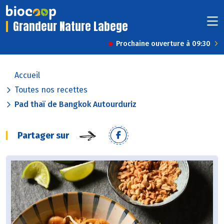
Grandeur Nature Labege
Prochaine ouverture à 09:30
Accueil
Toutes nos recettes
Pad thaï de Bangkok Autourduriz
Partager sur