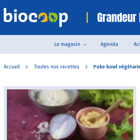
Grandeur 
Le magasin
Agenda
Ac
Accueil
Toutes nos recettes
Poke bowl végétarie