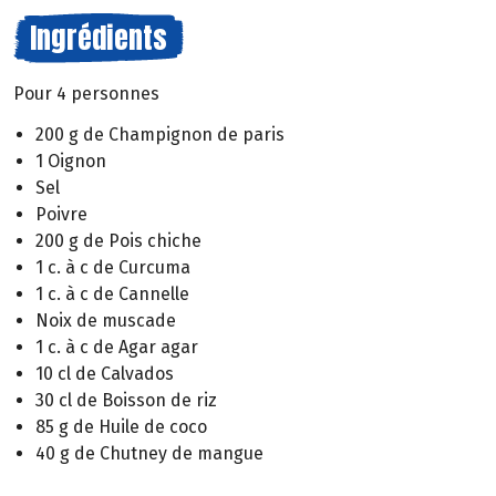
Ingrédients
Pour 4 personnes
200 g de Champignon de paris
1 Oignon
Sel
Poivre
200 g de Pois chiche
1 c. à c de Curcuma
1 c. à c de Cannelle
Noix de muscade
1 c. à c de Agar agar
10 cl de Calvados
30 cl de Boisson de riz
85 g de Huile de coco
40 g de Chutney de mangue