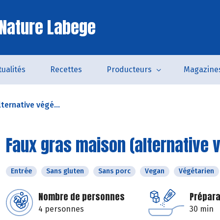
Nature Labege
tualités
Recettes
Producteurs
Magazine
ternative végé...
Faux gras maison (alternative v
Entrée
Sans gluten
Sans porc
Vegan
Végétarien
Nombre de personnes
Prépara
4 personnes
30 min