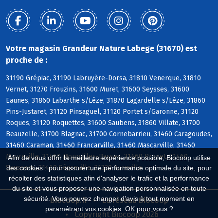
Votre magasin Grandeur Nature Labege (31670) est
proche de :
31190 Grépiac, 31190 Labruyère-Dorsa, 31810 Venerque, 31810
Vernet, 31270 Frouzins, 31600 Muret, 31600 Seysses, 31600
Eaunes, 31860 Labarthe s/Lèze, 31870 Lagardelle s/Lèze, 31860
Pins-Justaret, 31120 Pinsaguel, 31120 Portet s/Garonne, 31120
Roques, 31120 Roquettes, 31600 Saubens, 31860 Villate, 31700
Beauzelle, 31700 Blagnac, 31700 Cornebarrieu, 31460 Caragoudes,
31460 Caraman, 31460 Francarville, 31460 Mascarville, 31460
Maureville, 31460 Mourvilles-Basses, 31460 Prunet, 31460
Afin de vous offrir la meilleure expérience possible, Biocoop utilise
Saussens, 31460 Ségreville, 31320 Aureville
des cookies : pour assurer une performance optimale du site, pour
récolter des statistiques afin d'analyser le trafic et la performance
du site et vous proposer une navigation personnalisée en toute
sécurité. Vous pouvez changer d'avis à tout moment en
Biocoop.fr
Le réseau Biocoop
paramétrant vos cookies. OK pour vous ?
Copyright Biocoop 2026