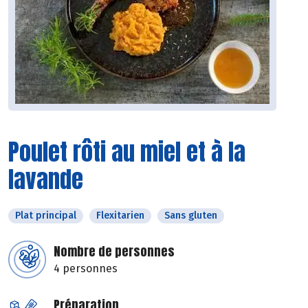
Poulet rôti au miel et à la
lavande
Plat principal
Flexitarien
Sans gluten
Nombre de personnes
4 personnes
Préparation