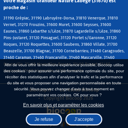
Votre magasin Grandeur Nature Labege (31670) est
proche de :
31190 Grépiac, 31190 Labruyère-Dorsa, 31810 Venerque, 31810
Vernet, 31270 Frouzins, 31600 Muret, 31600 Seysses, 31600
Eaunes, 31860 Labarthe s/Lèze, 31870 Lagardelle s/Lèze, 31860
Pins-Justaret, 31120 Pinsaguel, 31120 Portet s/Garonne, 31120
Roques, 31120 Roquettes, 31600 Saubens, 31860 Villate, 31700
Beauzelle, 31700 Blagnac, 31700 Cornebarrieu, 31460 Caragoudes,
31460 Caraman, 31460 Francarville, 31460 Mascarville, 31460
Maureville, 31460 Mourvilles-Basses, 31460 Prunet, 31460
Afin de vous offrir la meilleure expérience possible, Biocoop utilise
Saussens, 31460 Ségreville, 31320 Aureville
des cookies : pour assurer une performance optimale du site, pour
récolter des statistiques afin d'analyser le trafic et la performance
du site et vous proposer une navigation personnalisée en toute
sécurité. Vous pouvez changer d'avis à tout moment en
Biocoop.fr
Le réseau Biocoop
paramétrant vos cookies. OK pour vous ?
Copyright Biocoop 2026
En savoir plus et paramétrer les cookies
Je refuse
J'accepte
Réalisé par