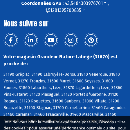
Coordonnées GPS :
43,5484303976701 ° ,
1,51281395700835 °
Nous suivre sur
Votre magasin Grandeur Nature Labege (31670) est
proche de :
31190 Grépiac, 31190 Labruyère-Dorsa, 31810 Venerque, 31810
Vernet, 31270 Frouzins, 31600 Muret, 31600 Seysses, 31600
Eaunes, 31860 Labarthe s/Lèze, 31870 Lagardelle s/Lèze, 31860
Pins-Justaret, 31120 Pinsaguel, 31120 Portet s/Garonne, 31120
Roques, 31120 Roquettes, 31600 Saubens, 31860 Villate, 31700
Beauzelle, 31700 Blagnac, 31700 Cornebarrieu, 31460 Caragoudes,
31460 Caraman, 31460 Francarville, 31460 Mascarville, 31460
Maureville, 31460 Mourvilles-Basses, 31460 Prunet, 31460
Afin de vous offrir la meilleure expérience possible, Biocoop utilise
Saussens, 31460 Ségreville, 31320 Aureville
des cookies : pour assurer une performance optimale du site, pour