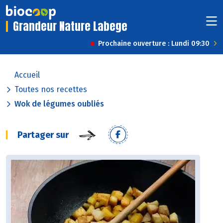
Grandeur Nature Labege
Prochaine ouverture : Lundi 09:30
Accueil
Toutes nos recettes
Wok de légumes oubliés
Partager sur