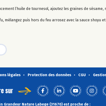
cement l’huile de tournesol, ajoutez les graines de sésame, 
fu, mélangez puis hors du feu arrosez avec la sauce shoyu et l’
ons légales
Protection des données
CGU
Gestio
re sur
n Grandeur Nature Labege (31670) est proche de :