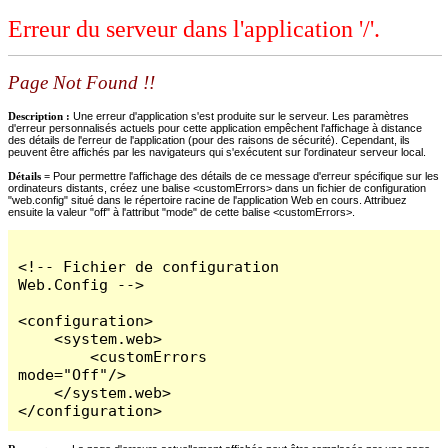
Erreur du serveur dans l'application '/'.
Page Not Found !!
Description :
Une erreur d'application s'est produite sur le serveur. Les paramètres
d'erreur personnalisés actuels pour cette application empêchent l'affichage à distance
des détails de l'erreur de l'application (pour des raisons de sécurité). Cependant, ils
peuvent être affichés par les navigateurs qui s'exécutent sur l'ordinateur serveur local.
Détails =
Pour permettre l'affichage des détails de ce message d'erreur spécifique sur les
ordinateurs distants, créez une balise <customErrors> dans un fichier de configuration
"web.config" situé dans le répertoire racine de l'application Web en cours. Attribuez
ensuite la valeur "off" à l'attribut "mode" de cette balise <customErrors>.
<!-- Fichier de configuration 
Web.Config -->

<configuration>

    <system.web>

        <customErrors 
mode="Off"/>

    </system.web>

</configuration>