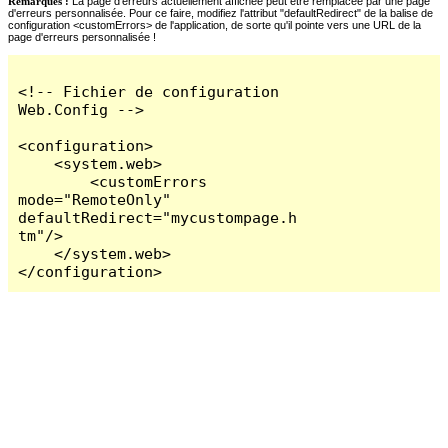
Remarques :
La page d'erreurs actuellement affichée peut être remplacée par une page
d'erreurs personnalisée. Pour ce faire, modifiez l'attribut "defaultRedirect" de la balise de
configuration <customErrors> de l'application, de sorte qu'il pointe vers une URL de la
page d'erreurs personnalisée !
<!-- Fichier de configuration 
Web.Config -->

<configuration>

    <system.web>

        <customErrors 
mode="RemoteOnly" 
defaultRedirect="mycustompage.h
tm"/>

    </system.web>

</configuration>