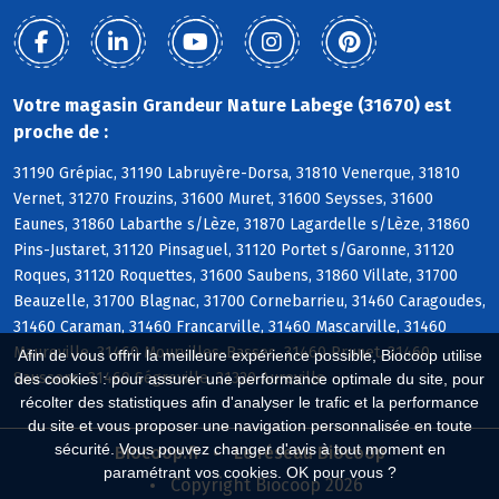
Votre magasin Grandeur Nature Labege (31670) est
proche de :
31190 Grépiac, 31190 Labruyère-Dorsa, 31810 Venerque, 31810
Vernet, 31270 Frouzins, 31600 Muret, 31600 Seysses, 31600
Eaunes, 31860 Labarthe s/Lèze, 31870 Lagardelle s/Lèze, 31860
Pins-Justaret, 31120 Pinsaguel, 31120 Portet s/Garonne, 31120
Roques, 31120 Roquettes, 31600 Saubens, 31860 Villate, 31700
Beauzelle, 31700 Blagnac, 31700 Cornebarrieu, 31460 Caragoudes,
31460 Caraman, 31460 Francarville, 31460 Mascarville, 31460
Maureville, 31460 Mourvilles-Basses, 31460 Prunet, 31460
Afin de vous offrir la meilleure expérience possible, Biocoop utilise
Saussens, 31460 Ségreville, 31320 Aureville
des cookies : pour assurer une performance optimale du site, pour
récolter des statistiques afin d'analyser le trafic et la performance
du site et vous proposer une navigation personnalisée en toute
sécurité. Vous pouvez changer d'avis à tout moment en
Biocoop.fr
Le réseau Biocoop
paramétrant vos cookies. OK pour vous ?
Copyright Biocoop 2026