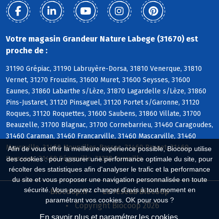
Votre magasin Grandeur Nature Labege (31670) est
proche de :
31190 Grépiac, 31190 Labruyère-Dorsa, 31810 Venerque, 31810
Vernet, 31270 Frouzins, 31600 Muret, 31600 Seysses, 31600
Eaunes, 31860 Labarthe s/Lèze, 31870 Lagardelle s/Lèze, 31860
Pins-Justaret, 31120 Pinsaguel, 31120 Portet s/Garonne, 31120
Roques, 31120 Roquettes, 31600 Saubens, 31860 Villate, 31700
Beauzelle, 31700 Blagnac, 31700 Cornebarrieu, 31460 Caragoudes,
31460 Caraman, 31460 Francarville, 31460 Mascarville, 31460
Maureville, 31460 Mourvilles-Basses, 31460 Prunet, 31460
Afin de vous offrir la meilleure expérience possible, Biocoop utilise
Saussens, 31460 Ségreville, 31320 Aureville
des cookies : pour assurer une performance optimale du site, pour
récolter des statistiques afin d'analyser le trafic et la performance
du site et vous proposer une navigation personnalisée en toute
sécurité. Vous pouvez changer d'avis à tout moment en
Biocoop.fr
Le réseau Biocoop
paramétrant vos cookies. OK pour vous ?
Copyright Biocoop 2026
En savoir plus et paramétrer les cookies