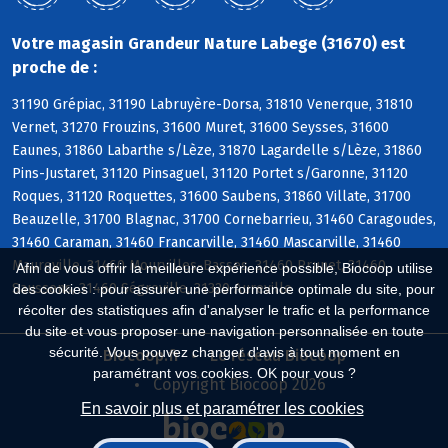
Votre magasin Grandeur Nature Labege (31670) est
proche de :
31190 Grépiac, 31190 Labruyère-Dorsa, 31810 Venerque, 31810
Vernet, 31270 Frouzins, 31600 Muret, 31600 Seysses, 31600
Eaunes, 31860 Labarthe s/Lèze, 31870 Lagardelle s/Lèze, 31860
Pins-Justaret, 31120 Pinsaguel, 31120 Portet s/Garonne, 31120
Roques, 31120 Roquettes, 31600 Saubens, 31860 Villate, 31700
Beauzelle, 31700 Blagnac, 31700 Cornebarrieu, 31460 Caragoudes,
31460 Caraman, 31460 Francarville, 31460 Mascarville, 31460
Maureville, 31460 Mourvilles-Basses, 31460 Prunet, 31460
Afin de vous offrir la meilleure expérience possible, Biocoop utilise
Saussens, 31460 Ségreville, 31320 Aureville
des cookies : pour assurer une performance optimale du site, pour
récolter des statistiques afin d'analyser le trafic et la performance
du site et vous proposer une navigation personnalisée en toute
sécurité. Vous pouvez changer d'avis à tout moment en
Biocoop.fr
Le réseau Biocoop
paramétrant vos cookies. OK pour vous ?
Copyright Biocoop 2026
En savoir plus et paramétrer les cookies