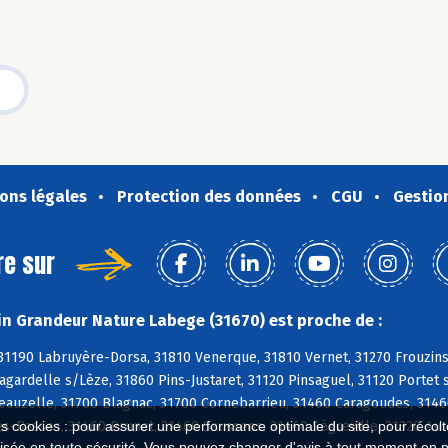
ons légales
Protection des données
CGU
Gestio
re sur
n Grandeur Nature Labege (31670) est proche de :
 31190 Labruyère-Dorsa, 31810 Venerque, 31810 Vernet, 31270 Frouzin
agardelle s/Lèze, 31860 Pins-Justaret, 31120 Pinsaguel, 31120 Porte
Beauzelle, 31700 Blagnac, 31700 Cornebarrieu, 31460 Caragoudes, 3146
s-Basses, 31460 Prunet, 31460 Saussens, 31460 Ségreville, 31320 Aur
es cookies : pour assurer une performance optimale du site, pour récolter
isée en toute sécurité. Vous pouvez changer d'avis à tout moment en 