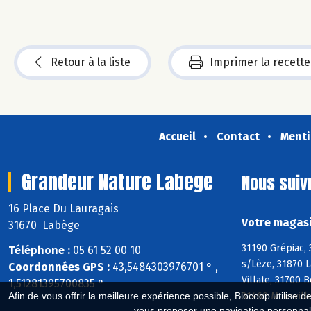
Retour à la liste
Imprimer la recette
Accueil
Contact
Menti
Grandeur Nature Labege
Nous suiv
16 Place Du Lauragais
Votre magasi
31670 Labège
31190 Grépiac,
Téléphone :
05 61 52 00 10
s/Lèze, 31870 L
Coordonnées GPS :
43,5484303976701 ° ,
Villate, 31700 
1,51281395700835 °
31460 Mourville
Afin de vous offrir la meilleure expérience possible, Biocoop utilise d
vous proposer une navigation personnal