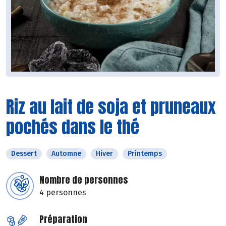
Riz au lait de soja et pruneaux
pochés dans le thé
Dessert
Automne
Hiver
Printemps
Nombre de personnes
4 personnes
Préparation