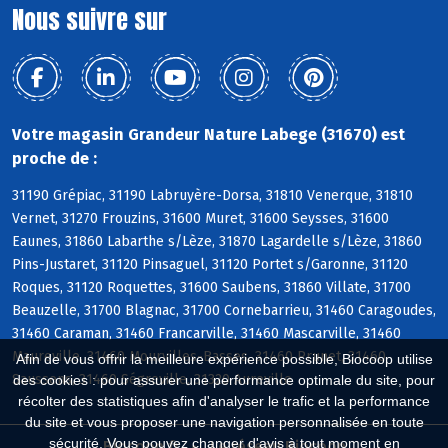
Nous suivre sur
Votre magasin Grandeur Nature Labege (31670) est
proche de :
31190 Grépiac, 31190 Labruyère-Dorsa, 31810 Venerque, 31810
Vernet, 31270 Frouzins, 31600 Muret, 31600 Seysses, 31600
Eaunes, 31860 Labarthe s/Lèze, 31870 Lagardelle s/Lèze, 31860
Pins-Justaret, 31120 Pinsaguel, 31120 Portet s/Garonne, 31120
Roques, 31120 Roquettes, 31600 Saubens, 31860 Villate, 31700
Beauzelle, 31700 Blagnac, 31700 Cornebarrieu, 31460 Caragoudes,
31460 Caraman, 31460 Francarville, 31460 Mascarville, 31460
Maureville, 31460 Mourvilles-Basses, 31460 Prunet, 31460
Afin de vous offrir la meilleure expérience possible, Biocoop utilise
Saussens, 31460 Ségreville, 31320 Aureville
des cookies : pour assurer une performance optimale du site, pour
récolter des statistiques afin d'analyser le trafic et la performance
du site et vous proposer une navigation personnalisée en toute
sécurité. Vous pouvez changer d'avis à tout moment en
Biocoop.fr
Le réseau Biocoop