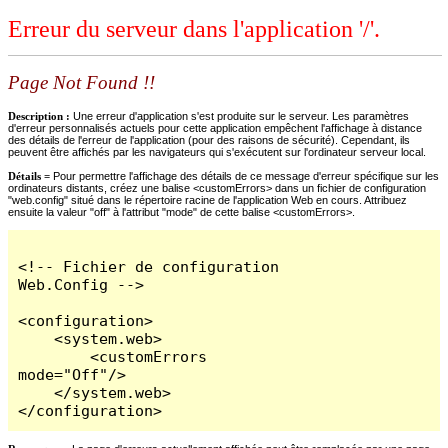
Erreur du serveur dans l'application '/'.
Page Not Found !!
Description :
Une erreur d'application s'est produite sur le serveur. Les paramètres
d'erreur personnalisés actuels pour cette application empêchent l'affichage à distance
des détails de l'erreur de l'application (pour des raisons de sécurité). Cependant, ils
peuvent être affichés par les navigateurs qui s'exécutent sur l'ordinateur serveur local.
Détails =
Pour permettre l'affichage des détails de ce message d'erreur spécifique sur les
ordinateurs distants, créez une balise <customErrors> dans un fichier de configuration
"web.config" situé dans le répertoire racine de l'application Web en cours. Attribuez
ensuite la valeur "off" à l'attribut "mode" de cette balise <customErrors>.
<!-- Fichier de configuration 
Web.Config -->

<configuration>

    <system.web>

        <customErrors 
mode="Off"/>

    </system.web>

</configuration>