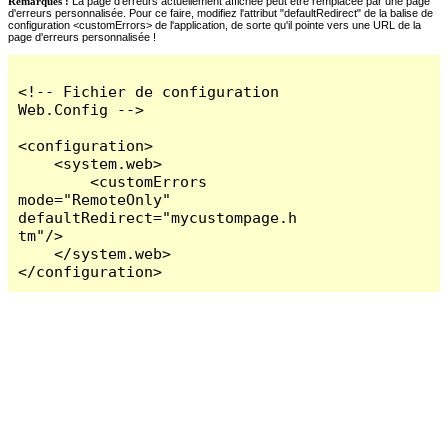
Remarques :
La page d'erreurs actuellement affichée peut être remplacée par une page
d'erreurs personnalisée. Pour ce faire, modifiez l'attribut "defaultRedirect" de la balise de
configuration <customErrors> de l'application, de sorte qu'il pointe vers une URL de la
page d'erreurs personnalisée !
<!-- Fichier de configuration 
Web.Config -->

<configuration>

    <system.web>

        <customErrors 
mode="RemoteOnly" 
defaultRedirect="mycustompage.h
tm"/>

    </system.web>

</configuration>