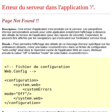
Erreur du serveur dans l'application '/'.
Page Not Found !!
Description :
Une erreur d'application s'est produite sur le serveur. Les paramètres
d'erreur personnalisés actuels pour cette application empêchent l'affichage à distance
des détails de l'erreur de l'application (pour des raisons de sécurité). Cependant, ils
peuvent être affichés par les navigateurs qui s'exécutent sur l'ordinateur serveur local.
Détails =
Pour permettre l'affichage des détails de ce message d'erreur spécifique sur les
ordinateurs distants, créez une balise <customErrors> dans un fichier de configuration
"web.config" situé dans le répertoire racine de l'application Web en cours. Attribuez
ensuite la valeur "off" à l'attribut "mode" de cette balise <customErrors>.
<!-- Fichier de configuration 
Web.Config -->

<configuration>

    <system.web>

        <customErrors 
mode="Off"/>

    </system.web>

</configuration>