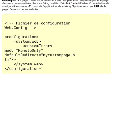
Remarques :
La page d'erreurs actuellement affichée peut être remplacée par une page
d'erreurs personnalisée. Pour ce faire, modifiez l'attribut "defaultRedirect" de la balise de
configuration <customErrors> de l'application, de sorte qu'il pointe vers une URL de la
page d'erreurs personnalisée !
<!-- Fichier de configuration 
Web.Config -->

<configuration>

    <system.web>

        <customErrors 
mode="RemoteOnly" 
defaultRedirect="mycustompage.h
tm"/>

    </system.web>

</configuration>