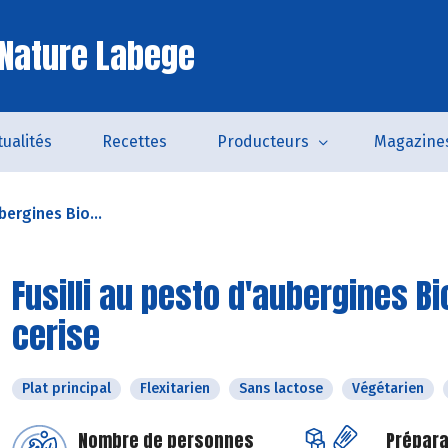
Nature Labege
tualités
Recettes
Producteurs
Magazine
bergines Bio...
Fusilli au pesto d'aubergines Bi
cerise
Plat principal
Flexitarien
Sans lactose
Végétarien
Nombre de personnes
Prépara