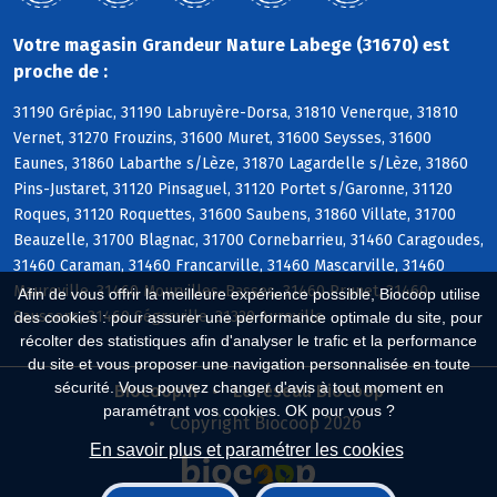
Votre magasin Grandeur Nature Labege (31670) est
proche de :
31190 Grépiac, 31190 Labruyère-Dorsa, 31810 Venerque, 31810
Vernet, 31270 Frouzins, 31600 Muret, 31600 Seysses, 31600
Eaunes, 31860 Labarthe s/Lèze, 31870 Lagardelle s/Lèze, 31860
Pins-Justaret, 31120 Pinsaguel, 31120 Portet s/Garonne, 31120
Roques, 31120 Roquettes, 31600 Saubens, 31860 Villate, 31700
Beauzelle, 31700 Blagnac, 31700 Cornebarrieu, 31460 Caragoudes,
31460 Caraman, 31460 Francarville, 31460 Mascarville, 31460
Maureville, 31460 Mourvilles-Basses, 31460 Prunet, 31460
Afin de vous offrir la meilleure expérience possible, Biocoop utilise
Saussens, 31460 Ségreville, 31320 Aureville
des cookies : pour assurer une performance optimale du site, pour
récolter des statistiques afin d'analyser le trafic et la performance
du site et vous proposer une navigation personnalisée en toute
sécurité. Vous pouvez changer d'avis à tout moment en
Biocoop.fr
Le réseau Biocoop
paramétrant vos cookies. OK pour vous ?
Copyright Biocoop 2026
En savoir plus et paramétrer les cookies