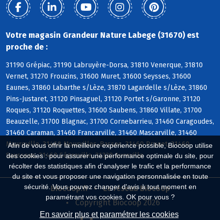
Votre magasin Grandeur Nature Labege (31670) est
proche de :
31190 Grépiac, 31190 Labruyère-Dorsa, 31810 Venerque, 31810
Vernet, 31270 Frouzins, 31600 Muret, 31600 Seysses, 31600
Eaunes, 31860 Labarthe s/Lèze, 31870 Lagardelle s/Lèze, 31860
Pins-Justaret, 31120 Pinsaguel, 31120 Portet s/Garonne, 31120
Roques, 31120 Roquettes, 31600 Saubens, 31860 Villate, 31700
Beauzelle, 31700 Blagnac, 31700 Cornebarrieu, 31460 Caragoudes,
31460 Caraman, 31460 Francarville, 31460 Mascarville, 31460
Maureville, 31460 Mourvilles-Basses, 31460 Prunet, 31460
Afin de vous offrir la meilleure expérience possible, Biocoop utilise
Saussens, 31460 Ségreville, 31320 Aureville
des cookies : pour assurer une performance optimale du site, pour
récolter des statistiques afin d'analyser le trafic et la performance
du site et vous proposer une navigation personnalisée en toute
sécurité. Vous pouvez changer d'avis à tout moment en
Biocoop.fr
Le réseau Biocoop
paramétrant vos cookies. OK pour vous ?
Copyright Biocoop 2026
En savoir plus et paramétrer les cookies