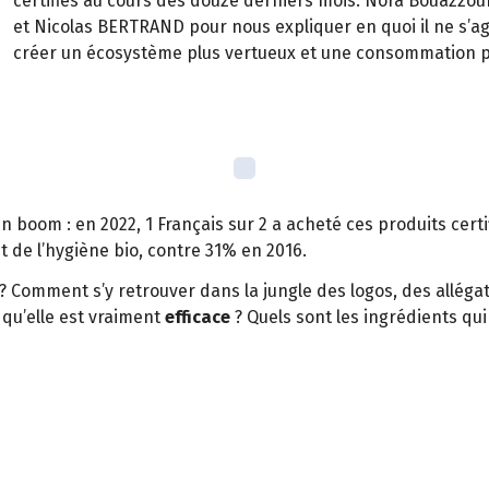
certifiés au cours des douze derniers mois. Nora Bouazzou
et Nicolas BERTRAND pour nous expliquer en quoi il ne s’ag
créer un écosystème plus vertueux et une consommation p
in boom : en 2022, 1 Français sur 2 a acheté ces produits cer
 de l’hygiène bio, contre 31% en 2016.
? Comment s’y retrouver dans la jungle des logos, des allég
 qu’elle est vraiment
efficace
? Quels sont les ingrédients qu