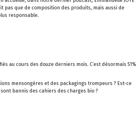
ni accueille, dans notre dernier podcast, Emmanuelle JOYE
it pas que de composition des produits, mais aussi de
lus responsable.
tifiés au cours des douze derniers mois. C’est désormais 51%
ations mensongères et des packagings trompeurs ? Est-ce
i sont bannis des cahiers des charges bio ?